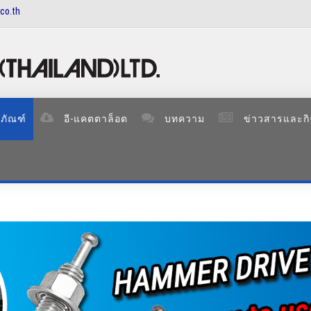
co.th
ภัณฑ์
อี-แคตตาล็อต
บทความ
ข่าวสารและก