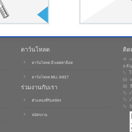
ดาว์นโหลด
ติด
เ
ดาว์นโหลด อี-แคตตาล็อต
อ.ธั
โ
ดาว์นโหลด MILL SHEET
แ
ร่วมงานกับเรา
อ
เ
เ
ตำแหน่งที่รับสมัคร
S
สมัครงาน