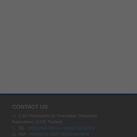
CONTACT US
2 Soi Phaholyothin 96, Prachatipat, Thanyaburi
Pathumthani, 12130, Thailand
TEL :
+66(0)2516-9823-5, +66(0)2516-1128-9
FAX :
+66(0)2516-9385, +66(0)2516-9826