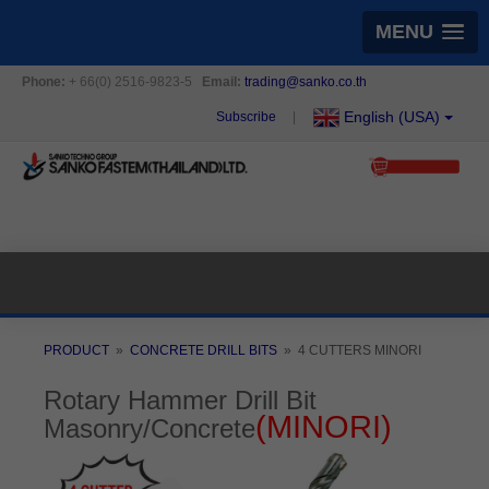
MENU
Phone:
+ 66(0) 2516-9823-5
Email:
trading@sanko.co.th
English (USA)
Subscribe
|
PRODUCT
» ​
CONCRETE DRILL BITS
» ​ 4 CUTTERS MINORI
Rotary Hammer Drill Bit
(MINORI)
Masonry/Concrete