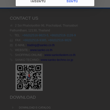
ไม่ยอมรับ
ยอมรับ
CONTACT US
2 Soi Phaholyothin 96, Prachatipat, Thanyaburi
Pathumthani, 12130, Thailand
TEL :
+66(0)2516-9823-5, +66(0)2516-1128-9
FAX :
+66(0)2516-9385, +66(0)2516-9826
E-MAIL :
trading@sanko.co.th
WEBSITE :
www.sanko.co.th
SHOPPING ONLINE :
www.sankofastem.co.th
SANKO TECHNO :
www.sanko-techno.co.jp
DOWNLOAD
DOWNLOAD E-CATALOG