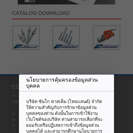
CATALOG DOWNLOAD
นโยบายการคุ้มครองข้อมูลส่วน
บุคคล
CONTACT US
2 Soi Phaholyothin 96, Prachatipat, Thanyaburi
บริษัท ซันโก ฟาสเท็ม (ไทยแลนด์) จำกัด
Pathumthani, 12130, Thailand
ให้ความสำคัญกับการรักษาข้อมูลส่วน
TEL :
+66(0)2516-9823-5, +66(0)2516-1128-9
บุคคลของท่าน ดังนั้นในการเข้าใช้งาน
FAX :
+66(0)2516-9385, +66(0)2516-9826
เว็บไซต์ของบริษัท ท่านสามารถเลือกที่จะ
E-MAIL :
trading@sanko.co.th
ยอมรับหรือปฏิเสธการเข้าถึงข้อมูลส่วน
WEBSITE :
www.sanko.co.th
บุคคลได้ และสามารถศึกษานโยบายการ
SHOPPING ONLINE :
www.sankofastem.co.th