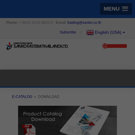
MENU
Phone:
+ 66(0) 2516-9823-5
Email:
trading@sanko.co.th
English (USA)
Subscribe
|
E-CATALOG
» ​ DOWNLOAD