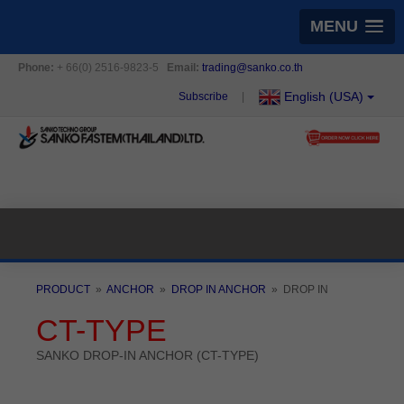
MENU
Phone:
+ 66(0) 2516-9823-5
Email:
trading@sanko.co.th
English (USA)
Subscribe
|
PRODUCT
»​
ANCHOR
»​
DROP IN ANCHOR
»​ DROP IN
CT-TYPE
SANKO DROP-IN ANCHOR (CT-TYPE)​​