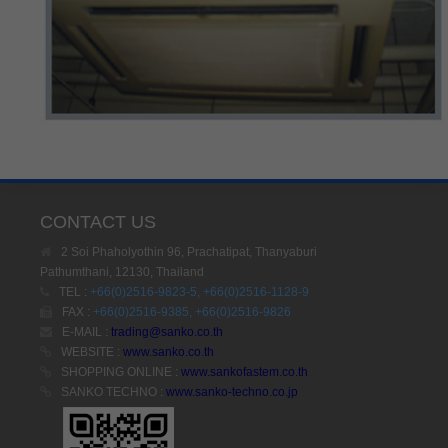
CONTACT US
2 Soi Phaholyothin 96, Prachatipat, Thanyaburi
Pathumthani, 12130, Thailand
TEL :
+66(0)2516-9823-5, +66(0)2516-1128-9
FAX :
+66(0)2516-9385, +66(0)2516-9826
E-MAIL :
trading@sanko.co.th
WEBSITE :
www.sanko.co.th
SHOPPING ONLINE :
www.sankofastem.co.th
SANKO TECHNO :
www.sanko-techno.co.jp