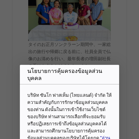
タイのお正月ソンクラーン期間中、一家総
出の旅行や帰郷に戻る前に、社員全員で仏
像のお清めを行い、最年長者の増田副社長
の手にも水をかけました。また、......
นโยบายการคุ้มครองข้อมูลส่วน
บุคคล
Read More
บริษัท ซันโก ฟาสเท็ม (ไทยแลนด์) จำกัด ให้
ความสำคัญกับการรักษาข้อมูลส่วนบุคคล
ของท่าน ดังนั้นในการเข้าใช้งานเว็บไซต์
Shareholders’ Meeting 1/2019
7 March 2019
ของบริษัท ท่านสามารถเลือกที่จะยอมรับ
หรือปฏิเสธการเข้าถึงข้อมูลส่วนบุคคลได้
และสามารถศึกษานโยบายการคุ้มครอง
ข้อมูลส่วนบุคคลของบริษัทได้โดยกด
"อ่าน