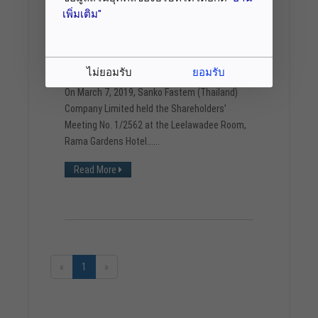
เพิ่มเติม"
ไม่ยอมรับ
ยอมรับ
On March 7, 2019, Sanko Fastem (Thailand)
Company Limited held the Shareholders’
Meeting No. 1/2562 at the Leelawadee Room,
Rama Gardens Hotel......
Read More
«
1
»