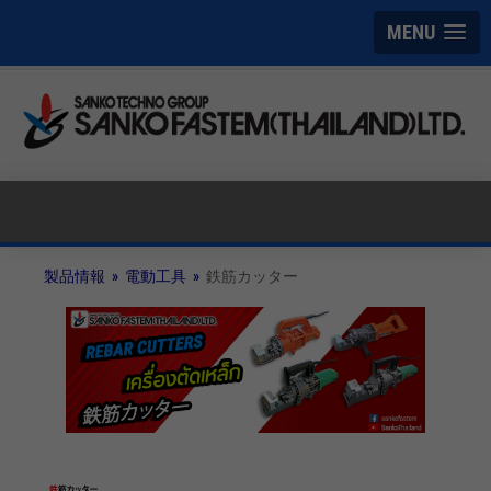
MENU
製品情報 »
電動工具 »
鉄筋カッター