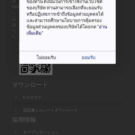
2 Soi Phaholyothin 96, Prachatipat, Thanyaburi
ของท่าน ดังนั้นในการเข้าใช้งานเว็บไซต์
Pathumthani, 12130, Thailand
ของบริษัท ท่านสามารถเลือกที่จะยอมรับ
電話番号 :
+66(0)2516-9823-5, +66(0)2516-1128-9
หรือปฏิเสธการเข้าถึงข้อมูลส่วนบุคคลได้
ファックス :
+66(0)2516-9385, +66(0)2516-9826
และสามารถศึกษานโยบายการคุ้มครอง
Eメール :
trading@sanko.co.th
ข้อมูลส่วนบุคคลของบริษัทได้โดยกด
"อ่าน
ウェブ :
www.sanko.co.th
เพิ่มเติม"
サンコーテクノ :
www.sanko-techno.co.jp
ไม่ยอมรับ
ยอมรับ
ダウンロード
E-カタログ
認定書ミルシートダウンロード
採用情報
オープンポジション