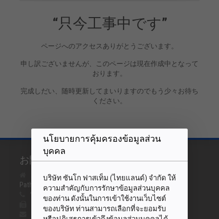
“只今工事中です”
ページへのアクセスありがとうございます。
申し訳ございませんが、このページは現在作成中となって
おります。
完成しだい、随時更新してまいりますのでもう少々お待ち
ください。
นโยบายการคุ้มครองข้อมูลส่วน
บุคคล
お問い合わせ
2 Soi Phaholyothin 96, Prachatipat, Thanyaburi
บริษัท ซันโก ฟาสเท็ม (ไทยแลนด์) จำกัด ให้
Pathumthani, 12130, Thailand
ความสำคัญกับการรักษาข้อมูลส่วนบุคคล
電話番号 :
+66(0)2516-9823-5, +66(0)2516-1128-9
ของท่าน ดังนั้นในการเข้าใช้งานเว็บไซต์
ファックス :
+66(0)2516-9385, +66(0)2516-9826
ของบริษัท ท่านสามารถเลือกที่จะยอมรับ
Eメール :
trading@sanko.co.th