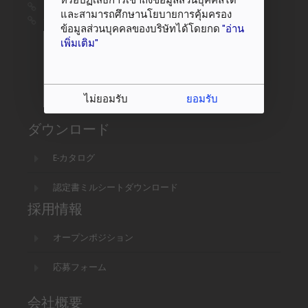
หรือปฏิเสธการเข้าถึงข้อมูลส่วนบุคคลได้
ウェブ :
www.sanko.co.th
และสามารถศึกษานโยบายการคุ้มครอง
サンコーテクノ :
www.sanko-techno.co.jp
ข้อมูลส่วนบุคคลของบริษัทได้โดยกด
"อ่าน
เพิ่มเติม"
ไม่ยอมรับ
ยอมรับ
ダウンロード
E-カタログ
認定書ミルシートダウンロード
採用情報
オープンポジション
応募フォーム
会社概要